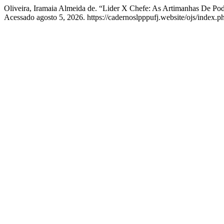
Oliveira, Iramaia Almeida de. “Lider X Chefe: As Artimanhas De P
Acessado agosto 5, 2026. https://cadernoslpppufj.website/ojs/index.ph