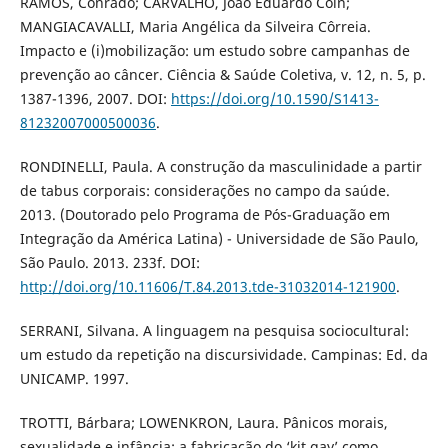
RAMOS, Conrado; CARVALHO, João Eduardo Coin;
MANGIACAVALLI, Maria Angélica da Silveira Côrreia.
Impacto e (i)mobilização: um estudo sobre campanhas de
prevenção ao câncer. Ciência & Saúde Coletiva, v. 12, n. 5, p.
1387-1396, 2007. DOI:
https://doi.org/10.1590/S1413-
81232007000500036
.
RONDINELLI, Paula. A construção da masculinidade a partir
de tabus corporais: considerações no campo da saúde.
2013. (Doutorado pelo Programa de Pós-Graduação em
Integração da América Latina) - Universidade de São Paulo,
São Paulo. 2013. 233f. DOI:
http://doi.org/10.11606/T.84.2013.tde-31032014-121900
.
SERRANI, Silvana. A linguagem na pesquisa sociocultural:
um estudo da repetição na discursividade. Campinas: Ed. da
UNICAMP. 1997.
TROTTI, Bárbara; LOWENKRON, Laura. Pânicos morais,
sexualidade e infância: a fabricação do ‘kit gay’ como