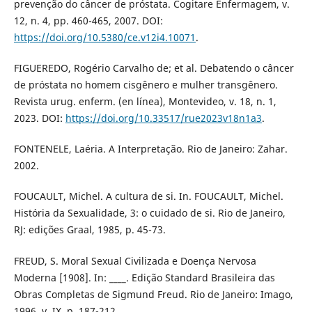
prevenção do câncer de próstata. Cogitare Enfermagem, v.
12, n. 4, pp. 460-465, 2007. DOI:
https://doi.org/10.5380/ce.v12i4.10071
.
FIGUEREDO, Rogério Carvalho de; et al. Debatendo o câncer
de próstata no homem cisgênero e mulher transgênero.
Revista urug. enferm. (en línea), Montevideo, v. 18, n. 1,
2023. DOI:
https://doi.org/10.33517/rue2023v18n1a3
.
FONTENELE, Laéria. A Interpretação. Rio de Janeiro: Zahar.
2002.
FOUCAULT, Michel. A cultura de si. In. FOUCAULT, Michel.
História da Sexualidade, 3: o cuidado de si. Rio de Janeiro,
RJ: edições Graal, 1985, p. 45-73.
FREUD, S. Moral Sexual Civilizada e Doença Nervosa
Moderna [1908]. In: ____. Edição Standard Brasileira das
Obras Completas de Sigmund Freud. Rio de Janeiro: Imago,
1996, v. IX, p. 187-212.