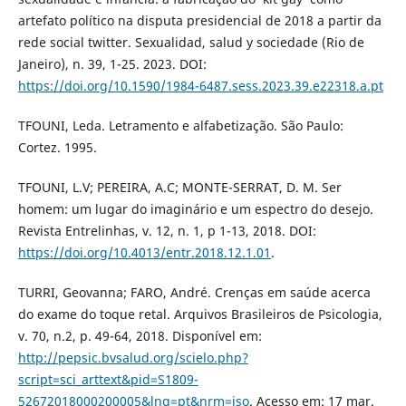
artefato político na disputa presidencial de 2018 a partir da
rede social twitter. Sexualidad, salud y sociedade (Rio de
Janeiro), n. 39, 1-25. 2023. DOI:
https://doi.org/10.1590/1984-6487.sess.2023.39.e22318.a.pt
TFOUNI, Leda. Letramento e alfabetização. São Paulo:
Cortez. 1995.
TFOUNI, L.V; PEREIRA, A.C; MONTE-SERRAT, D. M. Ser
homem: um lugar do imaginário e um espectro do desejo.
Revista Entrelinhas, v. 12, n. 1, p 1-13, 2018. DOI:
https://doi.org/10.4013/entr.2018.12.1.01
.
TURRI, Geovanna; FARO, André. Crenças em saúde acerca
do exame do toque retal. Arquivos Brasileiros de Psicologia,
v. 70, n.2, p. 49-64, 2018. Disponível em:
http://pepsic.bvsalud.org/scielo.php?
script=sci_arttext&pid=S1809-
52672018000200005&lng=pt&nrm=iso
. Acesso em: 17 mar.