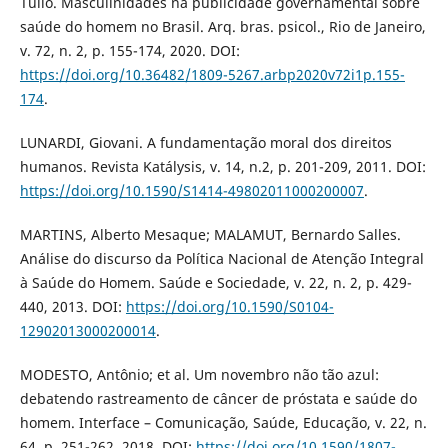
Túlio. Masculinidades na publicidade governamental sobre
saúde do homem no Brasil. Arq. bras. psicol., Rio de Janeiro,
v. 72, n. 2, p. 155-174, 2020. DOI:
https://doi.org/10.36482/1809-5267.arbp2020v72i1p.155-
174
.
LUNARDI, Giovani. A fundamentação moral dos direitos
humanos. Revista Katálysis, v. 14, n.2, p. 201-209, 2011. DOI:
https://doi.org/10.1590/S1414-49802011000200007
.
MARTINS, Alberto Mesaque; MALAMUT, Bernardo Salles.
Análise do discurso da Política Nacional de Atenção Integral
à Saúde do Homem. Saúde e Sociedade, v. 22, n. 2, p. 429-
440, 2013. DOI:
https://doi.org/10.1590/S0104-
12902013000200014
.
MODESTO, Antônio; et al. Um novembro não tão azul:
debatendo rastreamento de câncer de próstata e saúde do
homem. Interface – Comunicação, Saúde, Educação, v. 22, n.
64, p. 251-262, 2018. DOI:
https://doi.org/10.1590/1807-