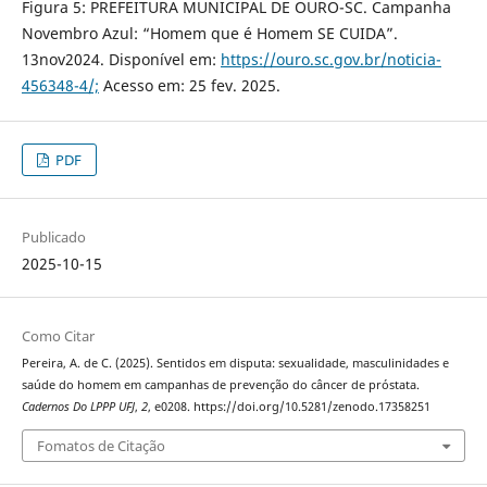
Figura 5: PREFEITURA MUNICIPAL DE OURO-SC. Campanha
Novembro Azul: “Homem que é Homem SE CUIDA”.
13nov2024. Disponível em:
https://ouro.sc.gov.br/noticia-
456348-4/;
Acesso em: 25 fev. 2025.
PDF
Publicado
2025-10-15
Como Citar
Pereira, A. de C. (2025). Sentidos em disputa: sexualidade, masculinidades e
saúde do homem em campanhas de prevenção do câncer de próstata.
Cadernos Do LPPP UFJ
,
2
, e0208. https://doi.org/10.5281/zenodo.17358251
Fomatos de Citação