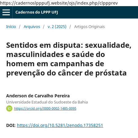
https://cadernoslpppufj.website/ojs/index.php/clppprev
Cadernos do LPPP UFJ
Início
/
Arquivos
/
v. 2 (2025)
/
Artigos Originais
Sentidos em disputa: sexualidade,
masculinidades e saúde do
homem em campanhas de
prevenção do câncer de próstata
Anderson de Carvalho Pereira
Universidade Estadual do Sudoeste da Bahia
https://orcid.org/0000-0002-1485-0095
DOI:
https://doi.org/10.5281/zenodo.17358251